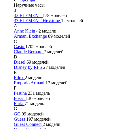
Наручные часы
3
33 ELEMENT
178 моделей
33 ELEMENT Hexstone
12 моделей
A
Anne Klein
42 модели
Armani Exchange
89 моделей
C
Casio
1705 моделей
Claude Bernard
7 моделей
D
Diesel
69 моделей
Disney by RFS
27 моделей
E
Edox
2 модели
Emporio Armani
17 моделей
F
Festina
231 модель
Fossil
130 моделей
Furla
71 модель
G
GC
99 моделей
Guess
197 моделей
Guess Connect
2 модели