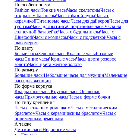
По особенностям
Fashion часы
Тонкие часы
Часы скелетоны
Часы с
открытым балансом
Часы с фазой луны
Часы с
керамикой
Титановые часы
Часы для дайверов
Часы для
туризма
Часы для яхтинга
Спортивные часы
Часы на
солнечной батарейке
Часы с будильником
Часы с
Bluetooth
Часы с компасом
Часы с подсветкой
Часы с
шагомером
По цвету
Белые часы
Зеленые часы
Красные часы
Розовые
часы
Синие часы
Черные часы
Часы цвета розовое
золото
Часы цвета желтое золото
По размеру
Большие часы
Небольшие часы для мужчин
Маленькие
часы для женщин
По форме корпуса
Квадратные часы
Круглые часы
Овальные
часы
Прямоугольные часы
Часы в форме бочки
По типу крепления
Часы с кожаным ремешком
Часы с металлическим
браслетом
Часы с керамическим браслетом
Часы с
полимерным ремешком
А также
Детские часы
Недорогие часы
Бренды