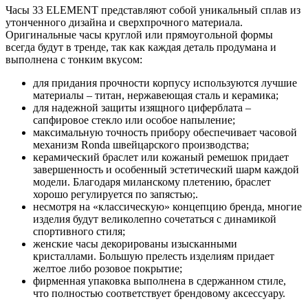
Часы 33 ELEMENT представляют собой уникальный сплав из
утонченного дизайна и сверхпрочного материала.
Оригинальные часы круглой или прямоугольной формы
всегда будут в тренде, так как каждая деталь продумана и
выполнена с тонким вкусом:
для придания прочности корпусу используются лучшие
материалы – титан, нержавеющая сталь и керамика;
для надежной защиты изящного циферблата –
сапфировое стекло или особое напыление;
максимальную точность прибору обеспечивает часовой
механизм Ronda швейцарского производства;
керамический браслет или кожаный ремешок придает
завершенность и особенный эстетический шарм каждой
модели. Благодаря миланскому плетению, браслет
хорошо регулируется по запястью;.
несмотря на «классическую» концепцию бренда, многие
изделия будут великолепно сочетаться с динамикой
спортивного стиля;
женские часы декорированы изысканными
кристаллами. Большую прелесть изделиям придает
желтое либо розовое покрытие;
фирменная упаковка выполнена в сдержанном стиле,
что полностью соответствует брендовому аксессуару.