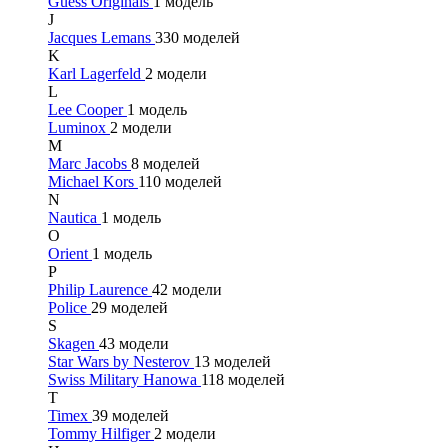
Guess Originals
1 модель
J
Jacques Lemans
330 моделей
K
Karl Lagerfeld
2 модели
L
Lee Cooper
1 модель
Luminox
2 модели
M
Marc Jacobs
8 моделей
Michael Kors
110 моделей
N
Nautica
1 модель
O
Orient
1 модель
P
Philip Laurence
42 модели
Police
29 моделей
S
Skagen
43 модели
Star Wars by Nesterov
13 моделей
Swiss Military Hanowa
118 моделей
T
Timex
39 моделей
Tommy Hilfiger
2 модели