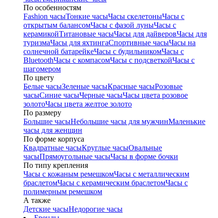
По особенностям
Fashion часы
Тонкие часы
Часы скелетоны
Часы с
открытым балансом
Часы с фазой луны
Часы с
керамикой
Титановые часы
Часы для дайверов
Часы для
туризма
Часы для яхтинга
Спортивные часы
Часы на
солнечной батарейке
Часы с будильником
Часы с
Bluetooth
Часы с компасом
Часы с подсветкой
Часы с
шагомером
По цвету
Белые часы
Зеленые часы
Красные часы
Розовые
часы
Синие часы
Черные часы
Часы цвета розовое
золото
Часы цвета желтое золото
По размеру
Большие часы
Небольшие часы для мужчин
Маленькие
часы для женщин
По форме корпуса
Квадратные часы
Круглые часы
Овальные
часы
Прямоугольные часы
Часы в форме бочки
По типу крепления
Часы с кожаным ремешком
Часы с металлическим
браслетом
Часы с керамическим браслетом
Часы с
полимерным ремешком
А также
Детские часы
Недорогие часы
Бренды