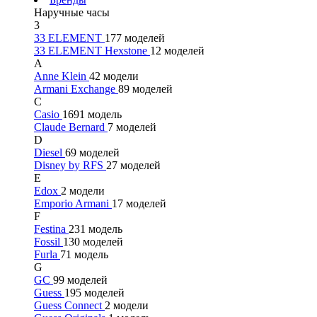
Наручные часы
3
33 ELEMENT
177 моделей
33 ELEMENT Hexstone
12 моделей
A
Anne Klein
42 модели
Armani Exchange
89 моделей
C
Casio
1691 модель
Claude Bernard
7 моделей
D
Diesel
69 моделей
Disney by RFS
27 моделей
E
Edox
2 модели
Emporio Armani
17 моделей
F
Festina
231 модель
Fossil
130 моделей
Furla
71 модель
G
GC
99 моделей
Guess
195 моделей
Guess Connect
2 модели