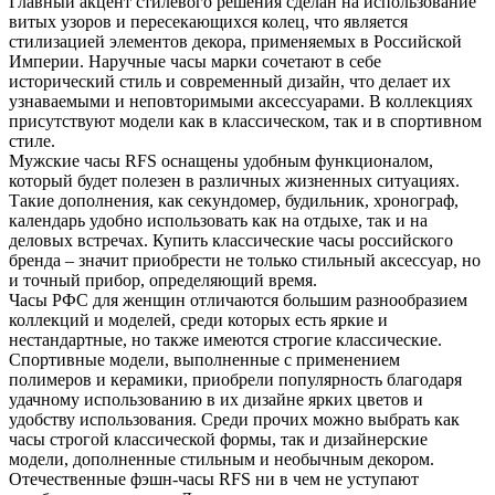
Главный акцент стилевого решения сделан на использование
витых узоров и пересекающихся колец, что является
стилизацией элементов декора, применяемых в Российской
Империи. Наручные часы марки сочетают в себе
исторический стиль и современный дизайн, что делает их
узнаваемыми и неповторимыми аксессуарами. В коллекциях
присутствуют модели как в классическом, так и в спортивном
стиле.
Мужские часы RFS оснащены удобным функционалом,
который будет полезен в различных жизненных ситуациях.
Такие дополнения, как секундомер, будильник, хронограф,
календарь удобно использовать как на отдыхе, так и на
деловых встречах. Купить классические часы российского
бренда – значит приобрести не только стильный аксессуар, но
и точный прибор, определяющий время.
Часы РФС для женщин отличаются большим разнообразием
коллекций и моделей, среди которых есть яркие и
нестандартные, но также имеются строгие классические.
Спортивные модели, выполненные с применением
полимеров и керамики, приобрели популярность благодаря
удачному использованию в их дизайне ярких цветов и
удобству использования. Среди прочих можно выбрать как
часы строгой классической формы, так и дизайнерские
модели, дополненные стильным и необычным декором.
Отечественные фэшн-часы RFS ни в чем не уступают