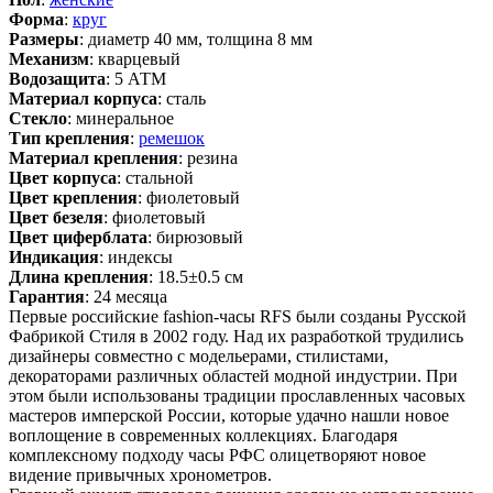
Форма
:
круг
Размеры
: диаметр 40 мм, толщина 8 мм
Механизм
: кварцевый
Водозащита
: 5 АТМ
Материал корпуса
: сталь
Стекло
: минеральное
Тип крепления
:
ремешок
Материал крепления
: резина
Цвет корпуса
: стальной
Цвет крепления
: фиолетовый
Цвет безеля
: фиолетовый
Цвет циферблата
: бирюзовый
Индикация
: индексы
Длина крепления
: 18.5±0.5 см
Гарантия
: 24 месяца
Первые российские fashion-часы RFS были созданы Русской
Фабрикой Стиля в 2002 году. Над их разработкой трудились
дизайнеры совместно с модельерами, стилистами,
декораторами различных областей модной индустрии. При
этом были использованы традиции прославленных часовых
мастеров имперской России, которые удачно нашли новое
воплощение в современных коллекциях. Благодаря
комплексному подходу часы РФС олицетворяют новое
видение привычных хронометров.