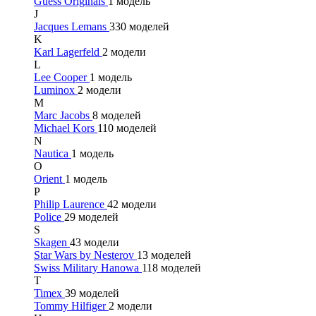
Guess Originals
1 модель
J
Jacques Lemans
330 моделей
K
Karl Lagerfeld
2 модели
L
Lee Cooper
1 модель
Luminox
2 модели
M
Marc Jacobs
8 моделей
Michael Kors
110 моделей
N
Nautica
1 модель
O
Orient
1 модель
P
Philip Laurence
42 модели
Police
29 моделей
S
Skagen
43 модели
Star Wars by Nesterov
13 моделей
Swiss Military Hanowa
118 моделей
T
Timex
39 моделей
Tommy Hilfiger
2 модели