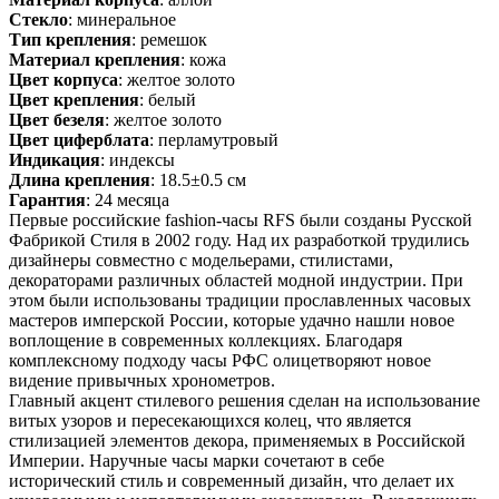
Стекло
: минеральное
Тип крепления
: ремешок
Материал крепления
: кожа
Цвет корпуса
: желтое золото
Цвет крепления
: белый
Цвет безеля
: желтое золото
Цвет циферблата
: перламутровый
Индикация
: индексы
Длина крепления
: 18.5±0.5 см
Гарантия
: 24 месяца
Первые российские fashion-часы RFS были созданы Русской
Фабрикой Стиля в 2002 году. Над их разработкой трудились
дизайнеры совместно с модельерами, стилистами,
декораторами различных областей модной индустрии. При
этом были использованы традиции прославленных часовых
мастеров имперской России, которые удачно нашли новое
воплощение в современных коллекциях. Благодаря
комплексному подходу часы РФС олицетворяют новое
видение привычных хронометров.
Главный акцент стилевого решения сделан на использование
витых узоров и пересекающихся колец, что является
стилизацией элементов декора, применяемых в Российской
Империи. Наручные часы марки сочетают в себе
исторический стиль и современный дизайн, что делает их