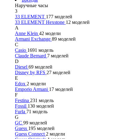
Наручные часы
3
33 ELEMENT
177 моделей
33 ELEMENT Hexstone
12 моделей
A
Anne Klein
42 модели
Armani Exchange
89 моделей
C
Casio
1691 модель
Claude Bernard
7 моделей
D
Diesel
69 моделей
Disney by RFS
27 моделей
E
Edox
2 модели
Emporio Armani
17 моделей
F
Festina
231 модель
Fossil
130 моделей
Furla
71 модель
G
GC
99 моделей
Guess
195 моделей
Guess Connect
2 модели