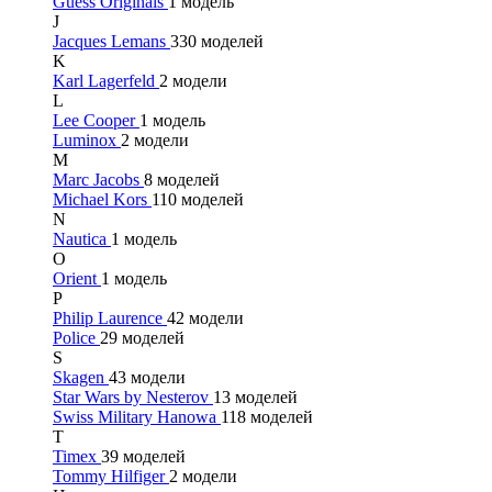
Guess Originals
1 модель
J
Jacques Lemans
330 моделей
K
Karl Lagerfeld
2 модели
L
Lee Cooper
1 модель
Luminox
2 модели
M
Marc Jacobs
8 моделей
Michael Kors
110 моделей
N
Nautica
1 модель
O
Orient
1 модель
P
Philip Laurence
42 модели
Police
29 моделей
S
Skagen
43 модели
Star Wars by Nesterov
13 моделей
Swiss Military Hanowa
118 моделей
T
Timex
39 моделей
Tommy Hilfiger
2 модели