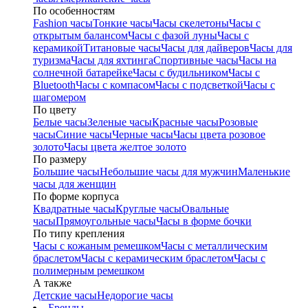
По особенностям
Fashion часы
Тонкие часы
Часы скелетоны
Часы с
открытым балансом
Часы с фазой луны
Часы с
керамикой
Титановые часы
Часы для дайверов
Часы для
туризма
Часы для яхтинга
Спортивные часы
Часы на
солнечной батарейке
Часы с будильником
Часы с
Bluetooth
Часы с компасом
Часы с подсветкой
Часы с
шагомером
По цвету
Белые часы
Зеленые часы
Красные часы
Розовые
часы
Синие часы
Черные часы
Часы цвета розовое
золото
Часы цвета желтое золото
По размеру
Большие часы
Небольшие часы для мужчин
Маленькие
часы для женщин
По форме корпуса
Квадратные часы
Круглые часы
Овальные
часы
Прямоугольные часы
Часы в форме бочки
По типу крепления
Часы с кожаным ремешком
Часы с металлическим
браслетом
Часы с керамическим браслетом
Часы с
полимерным ремешком
А также
Детские часы
Недорогие часы
Бренды