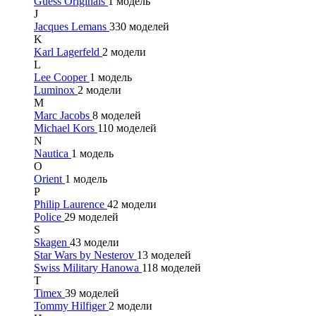
Guess Originals
1 модель
J
Jacques Lemans
330 моделей
K
Karl Lagerfeld
2 модели
L
Lee Cooper
1 модель
Luminox
2 модели
M
Marc Jacobs
8 моделей
Michael Kors
110 моделей
N
Nautica
1 модель
O
Orient
1 модель
P
Philip Laurence
42 модели
Police
29 моделей
S
Skagen
43 модели
Star Wars by Nesterov
13 моделей
Swiss Military Hanowa
118 моделей
T
Timex
39 моделей
Tommy Hilfiger
2 модели