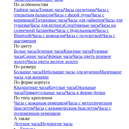
По особенностям
Fashion часы
Тонкие часы
Часы скелетоны
Часы с
открытым балансом
Часы с фазой луны
Часы с
керамикой
Титановые часы
Часы для дайверов
Часы для
туризма
Часы для яхтинга
Спортивные часы
Часы на
солнечной батарейке
Часы с будильником
Часы с
Bluetooth
Часы с компасом
Часы с подсветкой
Часы с
шагомером
По цвету
Белые часы
Зеленые часы
Красные часы
Розовые
часы
Синие часы
Черные часы
Часы цвета розовое
золото
Часы цвета желтое золото
По размеру
Большие часы
Небольшие часы для мужчин
Маленькие
часы для женщин
По форме корпуса
Квадратные часы
Круглые часы
Овальные
часы
Прямоугольные часы
Часы в форме бочки
По типу крепления
Часы с кожаным ремешком
Часы с металлическим
браслетом
Часы с керамическим браслетом
Часы с
полимерным ремешком
А также
Детские часы
Недорогие часы
Бренды