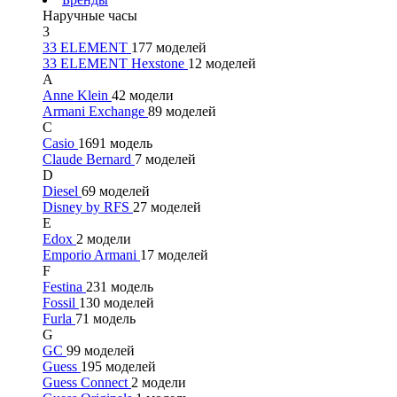
Наручные часы
3
33 ELEMENT
177 моделей
33 ELEMENT Hexstone
12 моделей
A
Anne Klein
42 модели
Armani Exchange
89 моделей
C
Casio
1691 модель
Claude Bernard
7 моделей
D
Diesel
69 моделей
Disney by RFS
27 моделей
E
Edox
2 модели
Emporio Armani
17 моделей
F
Festina
231 модель
Fossil
130 моделей
Furla
71 модель
G
GC
99 моделей
Guess
195 моделей
Guess Connect
2 модели