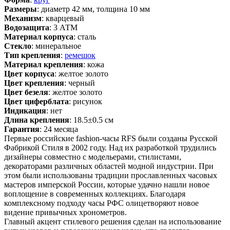
Размеры
: диаметр 42 мм, толщина 10 мм
Механизм
: кварцевый
Водозащита
: 3 АТМ
Материал корпуса
: сталь
Стекло
: минеральное
Тип крепления
:
ремешок
Материал крепления
: кожа
Цвет корпуса
: желтое золото
Цвет крепления
: черный
Цвет безеля
: желтое золото
Цвет циферблата
: рисунок
Индикация
: нет
Длина крепления
: 18.5±0.5 см
Гарантия
: 24 месяца
Первые российские fashion-часы RFS были созданы Русской
Фабрикой Стиля в 2002 году. Над их разработкой трудились
дизайнеры совместно с модельерами, стилистами,
декораторами различных областей модной индустрии. При
этом были использованы традиции прославленных часовых
мастеров имперской России, которые удачно нашли новое
воплощение в современных коллекциях. Благодаря
комплексному подходу часы РФС олицетворяют новое
видение привычных хронометров.
Главный акцент стилевого решения сделан на использование