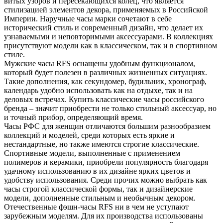
витых узоров и пересекающихся колец, что является
стилизацией элементов декора, применяемых в Российской
Империи. Наручные часы марки сочетают в себе
исторический стиль и современный дизайн, что делает их
узнаваемыми и неповторимыми аксессуарами. В коллекциях
присутствуют модели как в классическом, так и в спортивном
стиле.
Мужские часы RFS оснащены удобным функционалом,
который будет полезен в различных жизненных ситуациях.
Такие дополнения, как секундомер, будильник, хронограф,
календарь удобно использовать как на отдыхе, так и на
деловых встречах. Купить классические часы российского
бренда – значит приобрести не только стильный аксессуар, но
и точный прибор, определяющий время.
Часы РФС для женщин отличаются большим разнообразием
коллекций и моделей, среди которых есть яркие и
нестандартные, но также имеются строгие классические.
Спортивные модели, выполненные с применением
полимеров и керамики, приобрели популярность благодаря
удачному использованию в их дизайне ярких цветов и
удобству использования. Среди прочих можно выбрать как
часы строгой классической формы, так и дизайнерские
модели, дополненные стильным и необычным декором.
Отечественные фэшн-часы RFS ни в чем не уступают
зарубежным моделям. Для их производства использованы