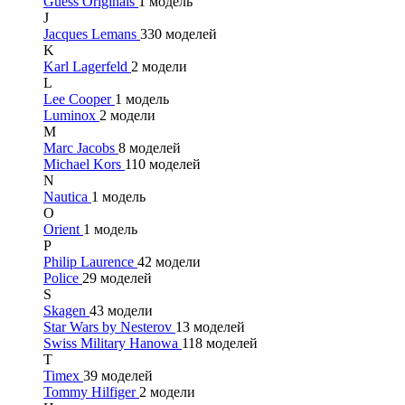
Guess Originals
1 модель
J
Jacques Lemans
330 моделей
K
Karl Lagerfeld
2 модели
L
Lee Cooper
1 модель
Luminox
2 модели
M
Marc Jacobs
8 моделей
Michael Kors
110 моделей
N
Nautica
1 модель
O
Orient
1 модель
P
Philip Laurence
42 модели
Police
29 моделей
S
Skagen
43 модели
Star Wars by Nesterov
13 моделей
Swiss Military Hanowa
118 моделей
T
Timex
39 моделей
Tommy Hilfiger
2 модели