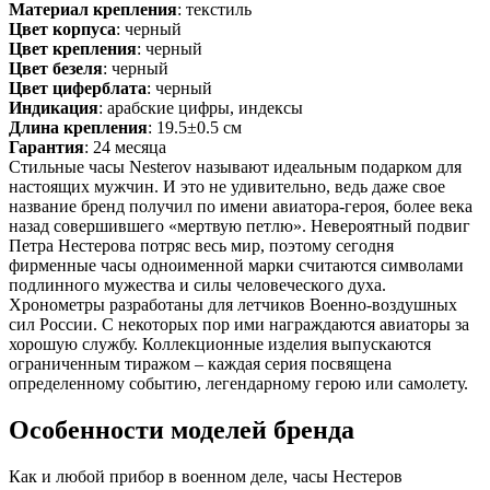
Материал крепления
: текстиль
Цвет корпуса
: черный
Цвет крепления
: черный
Цвет безеля
: черный
Цвет циферблата
: черный
Индикация
: арабские цифры, индексы
Длина крепления
: 19.5±0.5 см
Гарантия
: 24 месяца
Стильные часы Nesterov называют идеальным подарком для
настоящих мужчин. И это не удивительно, ведь даже свое
название бренд получил по имени авиатора-героя, более века
назад совершившего «мертвую петлю». Невероятный подвиг
Петра Нестерова потряс весь мир, поэтому сегодня
фирменные часы одноименной марки считаются символами
подлинного мужества и силы человеческого духа.
Хронометры разработаны для летчиков Военно-воздушных
сил России. С некоторых пор ими награждаются авиаторы за
хорошую службу. Коллекционные изделия выпускаются
ограниченным тиражом – каждая серия посвящена
определенному событию, легендарному герою или самолету.
Особенности моделей бренда
Как и любой прибор в военном деле, часы Нестеров