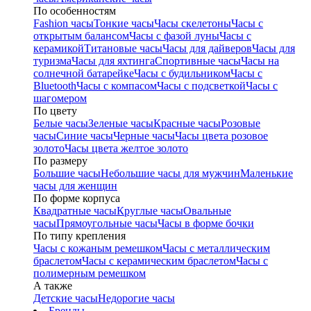
По особенностям
Fashion часы
Тонкие часы
Часы скелетоны
Часы с
открытым балансом
Часы с фазой луны
Часы с
керамикой
Титановые часы
Часы для дайверов
Часы для
туризма
Часы для яхтинга
Спортивные часы
Часы на
солнечной батарейке
Часы с будильником
Часы с
Bluetooth
Часы с компасом
Часы с подсветкой
Часы с
шагомером
По цвету
Белые часы
Зеленые часы
Красные часы
Розовые
часы
Синие часы
Черные часы
Часы цвета розовое
золото
Часы цвета желтое золото
По размеру
Большие часы
Небольшие часы для мужчин
Маленькие
часы для женщин
По форме корпуса
Квадратные часы
Круглые часы
Овальные
часы
Прямоугольные часы
Часы в форме бочки
По типу крепления
Часы с кожаным ремешком
Часы с металлическим
браслетом
Часы с керамическим браслетом
Часы с
полимерным ремешком
А также
Детские часы
Недорогие часы
Бренды