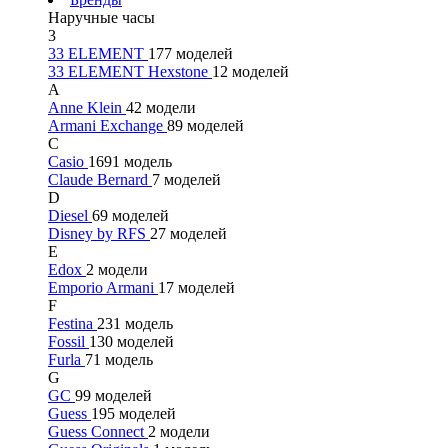
Наручные часы
3
33 ELEMENT
177 моделей
33 ELEMENT Hexstone
12 моделей
A
Anne Klein
42 модели
Armani Exchange
89 моделей
C
Casio
1691 модель
Claude Bernard
7 моделей
D
Diesel
69 моделей
Disney by RFS
27 моделей
E
Edox
2 модели
Emporio Armani
17 моделей
F
Festina
231 модель
Fossil
130 моделей
Furla
71 модель
G
GC
99 моделей
Guess
195 моделей
Guess Connect
2 модели