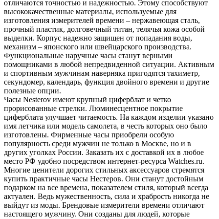
отличаются точностью и надежностью. Этому способствуют
высококачественные материалы, используемые для
изготовления измерителей времени – нержавеющая сталь,
прочный пластик, долговечный титан, телячья кожа особой
выделки. Корпус надежно защищен от попадания воды,
механизм – японского или швейцарского производства.
Функциональные наручные часы станут верными
помощниками в любой непредвиденной ситуации. Активным
и спортивным мужчинам наверняка пригодятся тахиметр,
секундомер, календарь, функция двойного времени и другие
полезные опции.
Часы Nesterov имеют крупный циферблат и четко
прорисованные стрелки. Люминесцентное покрытие
циферблата улучшает читаемость. На каждом изделии указано
имя летчика или модель самолета, в честь которых оно было
изготовлены. Фирменные часы приобрели особую
популярность среди мужчин не только в Москве, но и в
других уголках России. Заказать их с доставкой их в любое
место РФ удобно посредством интернет-ресурса Watches.ru.
Многие ценители дорогих стильных аксессуаров стремятся
купить практичные часы Нестеров. Они станут достойным
подарком на все времена, показателем стиля, который всегда
актуален. Ведь мужественность, сила и храбрость никогда не
выйдут из моды. Брендовые измерители времени отличают
настоящего мужчину. Они созданы для людей, которые