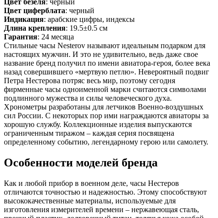
Цвет безеля
: черный
Цвет циферблата
: черный
Индикация
: арабские цифры, индексы
Длина крепления
: 19.5±0.5 см
Гарантия
: 24 месяца
Стильные часы Nesterov называют идеальным подарком для
настоящих мужчин. И это не удивительно, ведь даже свое
название бренд получил по имени авиатора-героя, более века
назад совершившего «мертвую петлю». Невероятный подвиг
Петра Нестерова потряс весь мир, поэтому сегодня
фирменные часы одноименной марки считаются символами
подлинного мужества и силы человеческого духа.
Хронометры разработаны для летчиков Военно-воздушных
сил России. С некоторых пор ими награждаются авиаторы за
хорошую службу. Коллекционные изделия выпускаются
ограниченным тиражом – каждая серия посвящена
определенному событию, легендарному герою или самолету.
Особенности моделей бренда
Как и любой прибор в военном деле, часы Нестеров
отличаются точностью и надежностью. Этому способствуют
высококачественные материалы, используемые для
изготовления измерителей времени – нержавеющая сталь,