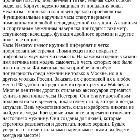
прочный пластик, долговечный титан, телячья кожа особой
выделки. Корпус надежно защищен от попадания воды,
механизм – японского или швейцарского производства.
Функциональные наручные часы станут верными
помощниками в любой непредвиденной ситуации. Активным
и спортивным мужчинам наверняка пригодятся тахиметр,
секундомер, календарь, функция двойного времени и другие
полезные опции.
Часы Nesterov имеют крупный циферблат и четко
прорисованные стрелки. Люминесцентное покрытие
циферблата улучшает читаемость. На каждом изделии указано
имя летчика или модель самолета, в честь которых оно было
изготовлены. Фирменные часы приобрели особую
популярность среди мужчин не только в Москве, но и в
других уголках России. Заказать их с доставкой их в любое
место РФ удобно посредством интернет-ресурса Watches.ru.
Многие ценители дорогих стильных аксессуаров стремятся
купить практичные часы Нестеров. Они станут достойным
подарком на все времена, показателем стиля, который всегда
актуален. Ведь мужественность, сила и храбрость никогда не
выйдут из моды. Брендовые измерители времени отличают
настоящего мужчину. Они созданы для людей, которые
стремятся развиваться и достигать новых вершин. Будьте
уверены: с этими стильными наручными часами вы будете
всегда на высоте!