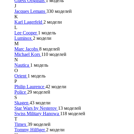
Guess Originals
1 модель
J
Jacques Lemans
330 моделей
K
Karl Lagerfeld
2 модели
L
Lee Cooper
1 модель
Luminox
2 модели
M
Marc Jacobs
8 моделей
Michael Kors
110 моделей
N
Nautica
1 модель
O
Orient
1 модель
P
Philip Laurence
42 модели
Police
29 моделей
S
Skagen
43 модели
Star Wars by Nesterov
13 моделей
Swiss Military Hanowa
118 моделей
T
Timex
39 моделей
Tommy Hilfiger
2 модели