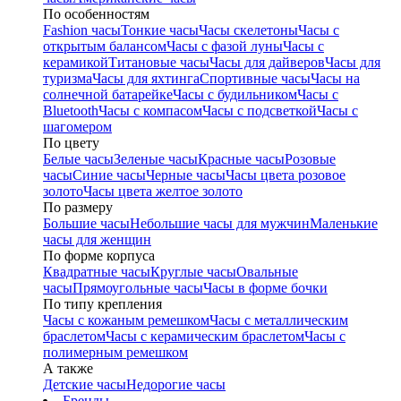
По особенностям
Fashion часы
Тонкие часы
Часы скелетоны
Часы с
открытым балансом
Часы с фазой луны
Часы с
керамикой
Титановые часы
Часы для дайверов
Часы для
туризма
Часы для яхтинга
Спортивные часы
Часы на
солнечной батарейке
Часы с будильником
Часы с
Bluetooth
Часы с компасом
Часы с подсветкой
Часы с
шагомером
По цвету
Белые часы
Зеленые часы
Красные часы
Розовые
часы
Синие часы
Черные часы
Часы цвета розовое
золото
Часы цвета желтое золото
По размеру
Большие часы
Небольшие часы для мужчин
Маленькие
часы для женщин
По форме корпуса
Квадратные часы
Круглые часы
Овальные
часы
Прямоугольные часы
Часы в форме бочки
По типу крепления
Часы с кожаным ремешком
Часы с металлическим
браслетом
Часы с керамическим браслетом
Часы с
полимерным ремешком
А также
Детские часы
Недорогие часы
Бренды