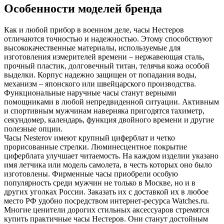
Особенности моделей бренда
Как и любой прибор в военном деле, часы Нестеров
отличаются точностью и надежностью. Этому способствуют
высококачественные материалы, используемые для
изготовления измерителей времени – нержавеющая сталь,
прочный пластик, долговечный титан, телячья кожа особой
выделки. Корпус надежно защищен от попадания воды,
механизм – японского или швейцарского производства.
Функциональные наручные часы станут верными
помощниками в любой непредвиденной ситуации. Активным
и спортивным мужчинам наверняка пригодятся тахиметр,
секундомер, календарь, функция двойного времени и другие
полезные опции.
Часы Nesterov имеют крупный циферблат и четко
прорисованные стрелки. Люминесцентное покрытие
циферблата улучшает читаемость. На каждом изделии указано
имя летчика или модель самолета, в честь которых оно было
изготовлены. Фирменные часы приобрели особую
популярность среди мужчин не только в Москве, но и в
других уголках России. Заказать их с доставкой их в любое
место РФ удобно посредством интернет-ресурса Watches.ru.
Многие ценители дорогих стильных аксессуаров стремятся
купить практичные часы Нестеров. Они станут достойным