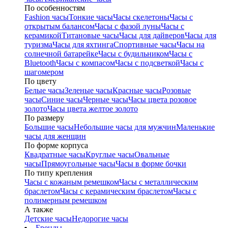
По особенностям
Fashion часы
Тонкие часы
Часы скелетоны
Часы с
открытым балансом
Часы с фазой луны
Часы с
керамикой
Титановые часы
Часы для дайверов
Часы для
туризма
Часы для яхтинга
Спортивные часы
Часы на
солнечной батарейке
Часы с будильником
Часы с
Bluetooth
Часы с компасом
Часы с подсветкой
Часы с
шагомером
По цвету
Белые часы
Зеленые часы
Красные часы
Розовые
часы
Синие часы
Черные часы
Часы цвета розовое
золото
Часы цвета желтое золото
По размеру
Большие часы
Небольшие часы для мужчин
Маленькие
часы для женщин
По форме корпуса
Квадратные часы
Круглые часы
Овальные
часы
Прямоугольные часы
Часы в форме бочки
По типу крепления
Часы с кожаным ремешком
Часы с металлическим
браслетом
Часы с керамическим браслетом
Часы с
полимерным ремешком
А также
Детские часы
Недорогие часы
Бренды