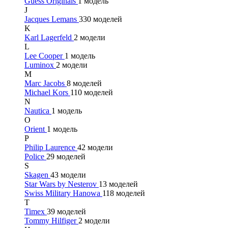
Guess Originals
1 модель
J
Jacques Lemans
330 моделей
K
Karl Lagerfeld
2 модели
L
Lee Cooper
1 модель
Luminox
2 модели
M
Marc Jacobs
8 моделей
Michael Kors
110 моделей
N
Nautica
1 модель
O
Orient
1 модель
P
Philip Laurence
42 модели
Police
29 моделей
S
Skagen
43 модели
Star Wars by Nesterov
13 моделей
Swiss Military Hanowa
118 моделей
T
Timex
39 моделей
Tommy Hilfiger
2 модели