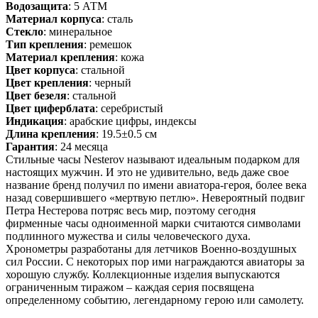
Водозащита
: 5 АТМ
Материал корпуса
: сталь
Стекло
: минеральное
Тип крепления
: ремешок
Материал крепления
: кожа
Цвет корпуса
: стальной
Цвет крепления
: черный
Цвет безеля
: стальной
Цвет циферблата
: серебристый
Индикация
: арабские цифры, индексы
Длина крепления
: 19.5±0.5 см
Гарантия
: 24 месяца
Стильные часы Nesterov называют идеальным подарком для
настоящих мужчин. И это не удивительно, ведь даже свое
название бренд получил по имени авиатора-героя, более века
назад совершившего «мертвую петлю». Невероятный подвиг
Петра Нестерова потряс весь мир, поэтому сегодня
фирменные часы одноименной марки считаются символами
подлинного мужества и силы человеческого духа.
Хронометры разработаны для летчиков Военно-воздушных
сил России. С некоторых пор ими награждаются авиаторы за
хорошую службу. Коллекционные изделия выпускаются
ограниченным тиражом – каждая серия посвящена
определенному событию, легендарному герою или самолету.