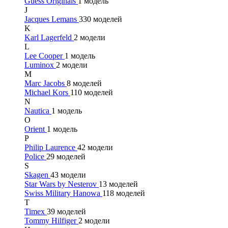
Guess Originals
1 модель
J
Jacques Lemans
330 моделей
K
Karl Lagerfeld
2 модели
L
Lee Cooper
1 модель
Luminox
2 модели
M
Marc Jacobs
8 моделей
Michael Kors
110 моделей
N
Nautica
1 модель
O
Orient
1 модель
P
Philip Laurence
42 модели
Police
29 моделей
S
Skagen
43 модели
Star Wars by Nesterov
13 моделей
Swiss Military Hanowa
118 моделей
T
Timex
39 моделей
Tommy Hilfiger
2 модели