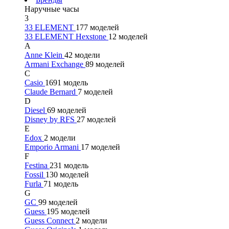
Наручные часы
3
33 ELEMENT
177 моделей
33 ELEMENT Hexstone
12 моделей
A
Anne Klein
42 модели
Armani Exchange
89 моделей
C
Casio
1691 модель
Claude Bernard
7 моделей
D
Diesel
69 моделей
Disney by RFS
27 моделей
E
Edox
2 модели
Emporio Armani
17 моделей
F
Festina
231 модель
Fossil
130 моделей
Furla
71 модель
G
GC
99 моделей
Guess
195 моделей
Guess Connect
2 модели