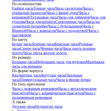
По особенностям
Fashion часы
Тонкие часы
Часы скелетоны
Часы с
открытым балансом
Часы с фазой луны
Часы с
керамикой
Титановые часы
Часы для дайверов
Часы для
туризма
Часы для яхтинга
Спортивные часы
Часы на
солнечной батарейке
Часы с будильником
Часы с
Bluetooth
Часы с компасом
Часы с подсветкой
Часы с
шагомером
По цвету
Белые часы
Зеленые часы
Красные часы
Розовые
часы
Синие часы
Черные часы
Часы цвета розовое
золото
Часы цвета желтое золото
По размеру
Большие часы
Небольшие часы для мужчин
Маленькие
часы для женщин
По форме корпуса
Квадратные часы
Круглые часы
Овальные
часы
Прямоугольные часы
Часы в форме бочки
По типу крепления
Часы с кожаным ремешком
Часы с металлическим
браслетом
Часы с керамическим браслетом
Часы с
полимерным ремешком
А также
Детские часы
Недорогие часы
Бренды