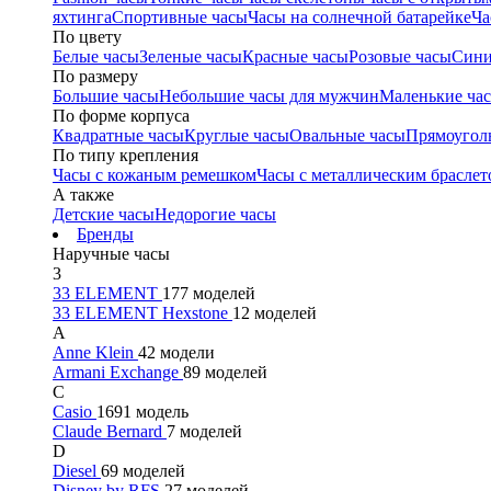
яхтинга
Спортивные часы
Часы на солнечной батарейке
Ча
По цвету
Белые часы
Зеленые часы
Красные часы
Розовые часы
Сини
По размеру
Большие часы
Небольшие часы для мужчин
Маленькие ча
По форме корпуса
Квадратные часы
Круглые часы
Овальные часы
Прямоугол
По типу крепления
Часы с кожаным ремешком
Часы с металлическим браслет
А также
Детские часы
Недорогие часы
Бренды
Наручные часы
3
33 ELEMENT
177 моделей
33 ELEMENT Hexstone
12 моделей
A
Anne Klein
42 модели
Armani Exchange
89 моделей
C
Casio
1691 модель
Claude Bernard
7 моделей
D
Diesel
69 моделей
Disney by RFS
27 моделей