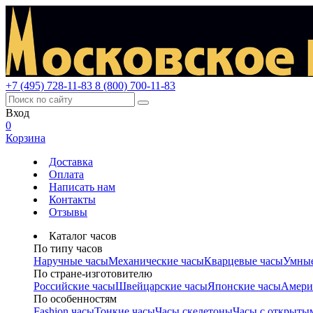
+7 (495) 728-11-83
8 (800) 700-11-83
Вход
0
Корзина
Доставка
Оплата
Написать нам
Контакты
Отзывы
Каталог часов
По типу часов
Наручные часы
Механические часы
Кварцевые часы
Умные
По стране-изготовителю
Российские часы
Швейцарские часы
Японские часы
Амери
По особенностям
Fashion часы
Тонкие часы
Часы скелетоны
Часы с открыты