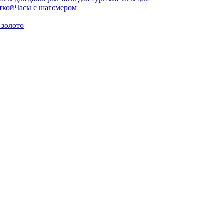
ткой
Часы с шагомером
 золото
м