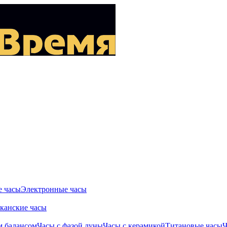
 часы
Электронные часы
канские часы
м балансом
Часы с фазой луны
Часы с керамикой
Титановые часы
Ч