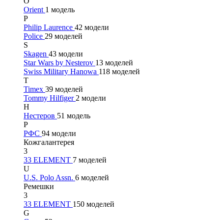
O
Orient
1 модель
P
Philip Laurence
42 модели
Police
29 моделей
S
Skagen
43 модели
Star Wars by Nesterov
13 моделей
Swiss Military Hanowa
118 моделей
T
Timex
39 моделей
Tommy Hilfiger
2 модели
Н
Нестеров
51 модель
Р
РФС
94 модели
Кожгалантерея
3
33 ELEMENT
7 моделей
U
U.S. Polo Assn.
6 моделей
Ремешки
3
33 ELEMENT
150 моделей
G