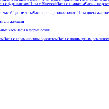
сы с будильником
Часы с Bluetooth
Часы с компасом
Часы с подсве
е часы
Черные часы
Часы цвета розовое золото
Часы цвета желтое
сы для женщин
ьные часы
Часы в форме бочки
ом
Часы с керамическим браслетом
Часы с полимерным ремешко