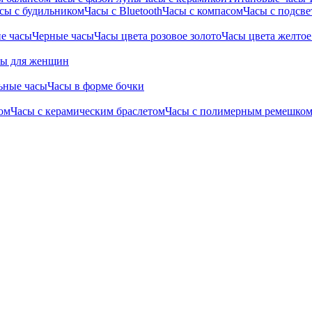
сы с будильником
Часы с Bluetooth
Часы с компасом
Часы с подсве
е часы
Черные часы
Часы цвета розовое золото
Часы цвета желтое
сы для женщин
ьные часы
Часы в форме бочки
ом
Часы с керамическим браслетом
Часы с полимерным ремешко