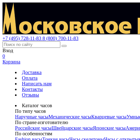
+7 (495) 728-11-83
8 (800) 700-11-83
Вход
0
Корзина
Доставка
Оплата
Написать нам
Контакты
Отзывы
Каталог часов
По типу часов
Наручные часы
Механические часы
Кварцевые часы
Умные
По стране-изготовителю
Российские часы
Швейцарские часы
Японские часы
Амери
По особенностям
Fashion часы
Тонкие часы
Часы скелетоны
Часы с открыты