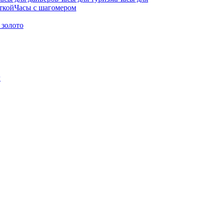
ткой
Часы с шагомером
 золото
м