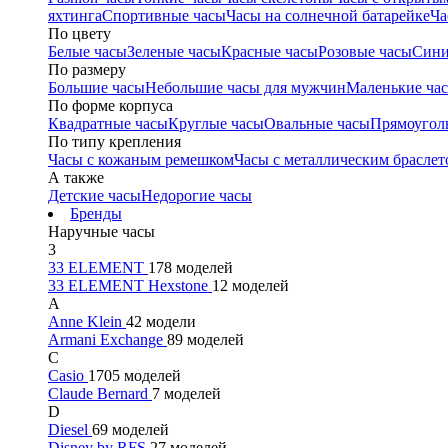
яхтинга
Спортивные часы
Часы на солнечной батарейке
Ча
По цвету
Белые часы
Зеленые часы
Красные часы
Розовые часы
Сини
По размеру
Большие часы
Небольшие часы для мужчин
Маленькие ча
По форме корпуса
Квадратные часы
Круглые часы
Овальные часы
Прямоугол
По типу крепления
Часы с кожаным ремешком
Часы с металлическим браслет
А также
Детские часы
Недорогие часы
Бренды
Наручные часы
3
33 ELEMENT
178 моделей
33 ELEMENT Hexstone
12 моделей
A
Anne Klein
42 модели
Armani Exchange
89 моделей
C
Casio
1705 моделей
Claude Bernard
7 моделей
D
Diesel
69 моделей
Disney by RFS
27 моделей