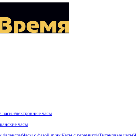
 часы
Электронные часы
канские часы
м балансом
Часы с фазой луны
Часы с керамикой
Титановые часы
Ч