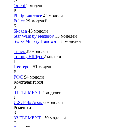
O
Orient
1 модель
P
Philip Laurence
42 модели
Police
29 моделей
S
Skagen
43 модели
Star Wars by Nesterov
13 моделей
Swiss Military Hanowa
118 моделей
T
Timex
39 моделей
Tommy Hilfiger
2 модели
Н
Нестеров
51 модель
Р
РФС
94 модели
Кожгалантерея
3
33 ELEMENT
7 моделей
U
U.S. Polo Assn.
6 моделей
Ремешки
3
33 ELEMENT
150 моделей
G