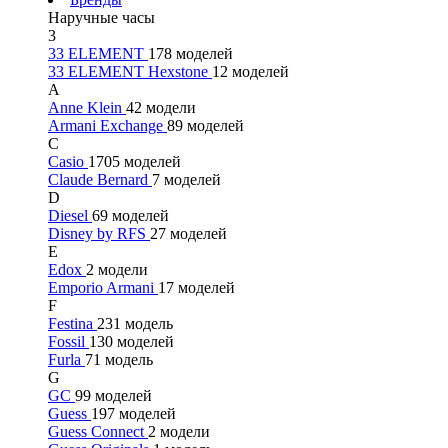
Наручные часы
3
33 ELEMENT
178 моделей
33 ELEMENT Hexstone
12 моделей
A
Anne Klein
42 модели
Armani Exchange
89 моделей
C
Casio
1705 моделей
Claude Bernard
7 моделей
D
Diesel
69 моделей
Disney by RFS
27 моделей
E
Edox
2 модели
Emporio Armani
17 моделей
F
Festina
231 модель
Fossil
130 моделей
Furla
71 модель
G
GC
99 моделей
Guess
197 моделей
Guess Connect
2 модели