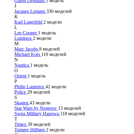
Guess Originals
1 модель
J
Jacques Lemans
330 моделей
K
Karl Lagerfeld
2 модели
L
Lee Cooper
1 модель
Luminox
2 модели
M
Marc Jacobs
8 моделей
Michael Kors
110 моделей
N
Nautica
1 модель
O
Orient
1 модель
P
Philip Laurence
42 модели
Police
29 моделей
S
Skagen
43 модели
Star Wars by Nesterov
13 моделей
Swiss Military Hanowa
118 моделей
T
Timex
39 моделей
Tommy Hilfiger
2 модели