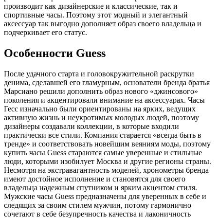
производит как дизайнерские и классические, так и
спортивные часы. Поэтому этот модный и элегантный
аксессуар так выгодно дополняет образ своего владельца и
подчеркивает его статус.
Особенности Guess
После удачного старта и головокружительной раскрутки
денима, сделавшей его гламурным, основатели бренда братья
Марсиано решили дополнить образ нового «джинсового»
поколения и акцентировали внимание на аксессуарах. Часы
Гесс изначально были ориентированы на ярких, ведущих
активную жизнь и неукротимых молодых людей, поэтому
дизайнеры создавали коллекции, в которые входили
практически все стили. Компания старается «всегда быть в
тренде» и соответствовать новейшим веяниям моды, поэтому
купить часы Guess стараются самые уверенные и стильные
люди, которыми изобилует Москва и другие регионы страны.
Несмотря на экстравагантность моделей, хронометры бренда
имеют достойное исполнение и становятся для своего
владельца надежным спутником и ярким акцентом стиля.
Мужские часы Guess предназначены для уверенных в себе и
следящих за своим стилем мужчин, потому гармонично
сочетают в себе безупречность качества и лаконичность