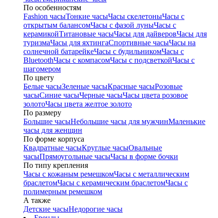
По особенностям
Fashion часы
Тонкие часы
Часы скелетоны
Часы с
открытым балансом
Часы с фазой луны
Часы с
керамикой
Титановые часы
Часы для дайверов
Часы для
туризма
Часы для яхтинга
Спортивные часы
Часы на
солнечной батарейке
Часы с будильником
Часы с
Bluetooth
Часы с компасом
Часы с подсветкой
Часы с
шагомером
По цвету
Белые часы
Зеленые часы
Красные часы
Розовые
часы
Синие часы
Черные часы
Часы цвета розовое
золото
Часы цвета желтое золото
По размеру
Большие часы
Небольшие часы для мужчин
Маленькие
часы для женщин
По форме корпуса
Квадратные часы
Круглые часы
Овальные
часы
Прямоугольные часы
Часы в форме бочки
По типу крепления
Часы с кожаным ремешком
Часы с металлическим
браслетом
Часы с керамическим браслетом
Часы с
полимерным ремешком
А также
Детские часы
Недорогие часы
Бренды